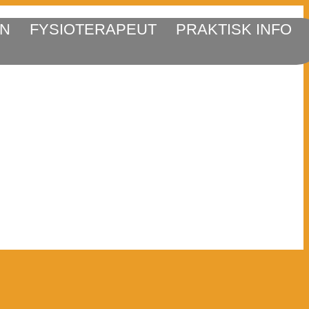
EN
FYSIOTERAPEUT
PRAKTISK INFO
Fitness, Massage, Smerter, Henvisning, Vederlagsfri, Sportsskader,
D, Idrætsklinik, Sportsskader, Assens kommune, Akupunktur,
isk, Rygsmerter, Rygskader, Sclerode, Hjerneblødning, Gigt,
, Skulderskade, Skuldersmerter, Knæ, Knæsmerter, Korsbånd,