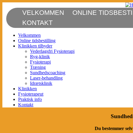
Skip
to
VELKOMMEN
ONLINE TIDSBESTI
Højfyns Fysioterapi Vissenbjerg
Fysioterapi, Fysioterapeut, Højfyn, Højfyns, Laser, Vissenbjerg, A
content
hoejfynsfysioterapi.dk, info@hoejfynsfysioterapi.dk, Jakob Bauns
KONTAKT
overenskomst med Sygesikringen, Vederlagsfri, Parkinson, Hemipleg
Leddegigt, Børnebehandling, Idrætsskader, massage, discusprolaps
Velkommen
Hovedpine, Tennisalbue, Golfalbue, Tape, Forstuvning, Fod, Nakke, 
Online tidsbestilling
Klinikken tilbyder
Vederlagsfri Fysioterapi
Ryg-klinik
Fysioterapi
Træning
Sundhedscoaching
Laser-behandling
Idrætsklinik
Klinikken
Fysioterapeut
Praktisk info
Kontakt
Sundhed
Du bestemmer selv 