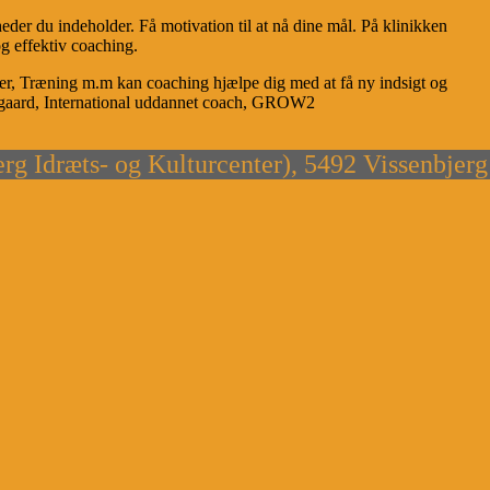
der du indeholder. Få motivation til at nå dine mål. På klinikken
og effektiv coaching.
er, Træning m.m kan coaching hjælpe dig med at få ny indsigt og
nsgaard, International uddannet coach, GROW2
erg Idræts- og Kulturcenter), 5492 Vissenbjer