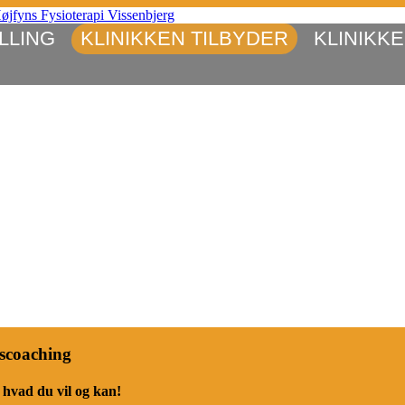
LLING
KLINIKKEN TILBYDER
KLINIKK
arup, Tommerup, Morud, VGIF, Idræts- og kulturcenter, Motionscenter, 
gaard, Jacob Baunsgaard, Vissenbjerg Fysioterapi & Idrætsklinik, GLA
i, Tilskud fra Sygeforsikringen danmark, Ingen venteliste, Akut, Kron
, smerte, smerter, coaching, sundhedscoaching, vægttab, genoptræning
Ryg, Ischias, hofte, Fysioterapi, laser, træning og massage
scoaching
hvad du vil og kan!